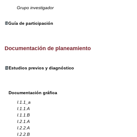
Grupo investigador
Guía de participación
Documentación de planeamiento
Estudios previos y diagnóstico
Documentación gráfica
I.1.1_a
I.1.1.A
I.1.1.B
I.2.1.A
I.2.2.A
I.2.2.B