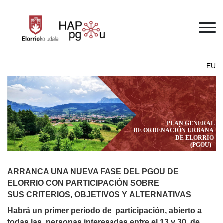
Pasar al contenido principal
EU
ARRANCA UNA NUEVA FASE DEL PGOU DE
ELORRIO CON PARTICIPACIÓN SOBRE
SUS CRITERIOS, OBJETIVOS Y ALTERNATIVAS
Habrá un primer periodo de  
participación, abierto a 
personas interesadas entre el 13 y 30  
todas las  
de 