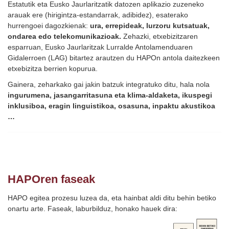
Estatutik eta Eusko Jaurlaritzatik datozen aplikazio zuzeneko
arauak ere (hirigintza-estandarrak, adibidez), esaterako
hurrengoei dagozkienak:
ura, errepideak, lurzoru kutsatuak,
ondarea edo telekomunikazioak.
Zehazki, etxebizitzaren
esparruan, Eusko Jaurlaritzak Lurralde Antolamenduaren
Gidalerroen (LAG) bitartez arautzen du HAPOn antola daitezkeen
etxebizitza berrien kopurua.
Gainera, zeharkako gai jakin batzuk integratuko ditu, hala nola
ingurumena, jasangarritasuna eta klima-aldaketa, ikuspegi
inklusiboa, eragin linguistikoa, osasuna, inpaktu akustikoa
…
HAPOren faseak
HAPO egitea prozesu luzea da, eta hainbat aldi ditu behin betiko
onartu arte. Faseak, laburbilduz, honako hauek dira: