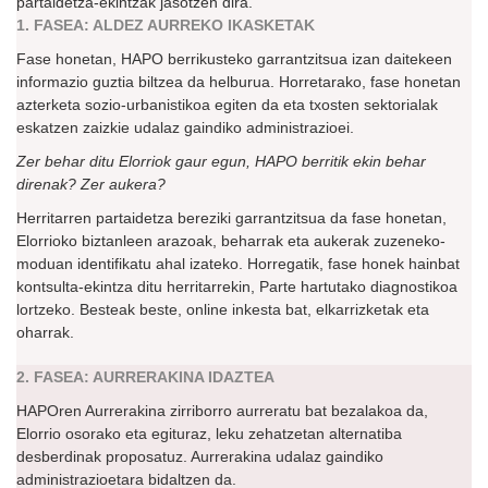
partaidetza-ekintzak jasotzen dira.
1. FASEA: ALDEZ AURREKO IKASKETAK
Fase honetan, HAPO berrikusteko garrantzitsua izan daitekeen
informazio guztia biltzea da helburua. Horretarako, fase honetan
azterketa sozio-urbanistikoa egiten da eta txosten sektorialak
eskatzen zaizkie udalaz gaindiko administrazioei.
Zer behar ditu Elorriok gaur egun, HAPO berritik ekin behar
direnak? Zer aukera?
Herritarren partaidetza bereziki garrantzitsua da fase honetan,
Elorrioko biztanleen arazoak, beharrak eta aukerak zuzeneko-
moduan identifikatu ahal izateko. Horregatik, fase honek hainbat
kontsulta-ekintza ditu herritarrekin, Parte hartutako diagnostikoa
lortzeko. Besteak beste, online inkesta bat, elkarrizketak eta
oharrak.
2. FASEA: AURRERAKINA IDAZTEA
HAPOren Aurrerakina zirriborro aurreratu bat bezalakoa da,
Elorrio osorako eta egituraz, leku zehatzetan alternatiba
desberdinak proposatuz. Aurrerakina udalaz gaindiko
administrazioetara bidaltzen da.