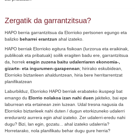
Zergatik da garrantzitsua?
HAPO berria garrantzitsua da Elorrioko pertsonen egungo eta
balizko
beharrei erantzun
ahal izateko.
HAPO berriak Elorrioko egitura fisikoan (lurzorua eta eraikinak,
publikoak eta pribatuak) soilik eragiten badu ere, garrantzitsua
da, horrek
eragin zuzena baitu udalerriaren ekonomia-,
gizarte- eta ingurumen-garapenean
; hirirako eskubidean,
Elorrioko biztanleen ahalduntzean, hiria bere herritarrentzat
planifikatzean
Laburbilduz, Elorrioko HAPO berriak erabateko ikuspegi bat
emango du
Elorrio nolakoa izan nahi duen
jakiteko, bai epe
laburrean eta ertainean zein luzean. Udal tresna nagusia da
Elorrioko biztanleek nahi duten / dugun etorkizuneko udalerri
eredurantz aurrera egin ahal izateko. Zer udalerri-eredu nahi
dugu? Bizi, lan egin, gozatu... ahal izateko udalerria?
Horretarako, nola planifikatu behar dugu gure herria?