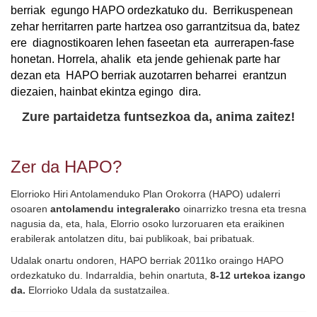
berriak  egungo HAPO ordezkatuko du.  Berrikuspenean 
zehar herritarren parte 
hartzea oso garrantzitsua da, batez 
ere  diagnostikoaren lehen faseetan eta  aurrerapen-fase 
honetan. Horrela, ahalik  eta jende gehienak parte har 
dezan eta  HAPO berriak auzotarren beharrei  erantzun 
diezaien, hainbat ekintza egingo  dira.  
Zure partaidetza funtsezkoa da, anima zaitez!
Zer da HAPO?
Elorrioko Hiri Antolamenduko Plan Orokorra (HAPO) udalerri
osoaren
antolamendu integralerako
oinarrizko tresna eta tresna
nagusia da, eta, hala, Elorrio osoko lurzoruaren eta eraikinen
erabilerak antolatzen ditu, bai publikoak, bai pribatuak.
Udalak onartu ondoren, HAPO berriak 2011ko oraingo HAPO
ordezkatuko du. Indarraldia, behin onartuta,
8-12 urtekoa izango
da.
Elorrioko Udala da sustatzailea.