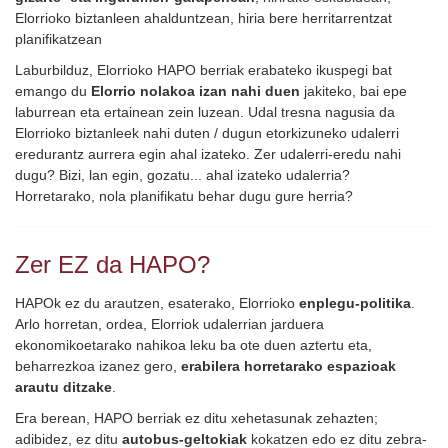
Elorrioko biztanleen ahalduntzean, hiria bere herritarrentzat
planifikatzean
Laburbilduz, Elorrioko HAPO berriak erabateko ikuspegi bat
emango du
Elorrio nolakoa izan nahi duen
jakiteko, bai epe
laburrean eta ertainean zein luzean. Udal tresna nagusia da
Elorrioko biztanleek nahi duten / dugun etorkizuneko udalerri
eredurantz aurrera egin ahal izateko. Zer udalerri-eredu nahi
dugu? Bizi, lan egin, gozatu... ahal izateko udalerria?
Horretarako, nola planifikatu behar dugu gure herria?
Zer EZ da HAPO?
HAPOk ez du arautzen, esaterako, Elorrioko
enplegu-politika
.
Arlo horretan, ordea, Elorriok udalerrian jarduera
ekonomikoetarako nahikoa leku ba ote duen aztertu eta,
beharrezkoa izanez gero,
erabilera horretarako espazioak
arautu ditzake
.
Era berean, HAPO berriak ez ditu xehetasunak zehazten;
adibidez, ez ditu
autobus-geltokiak
kokatzen edo ez ditu zebra-