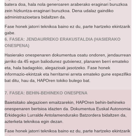
batera doa, hala nola generoaren araberako eraginari buruzkoa
zein hizkuntza-eraginari buruzkoa. Dena udalaz gaindiko
administrazioetara bidaltzen da.
Fase honek jatorri teknikoa baino ez du, parte hartzeko ekintzarik
gabe.
6. FASEA: JENDAURREKO ERAKUSTALDIA (HASIERAKO
ONESPENA)
Hasierako onespenaren dokumentua osatu ondoren, jendaurrean
jarriko da 45 egun baliodunez gutxienez, planaren berri emateko
eta, hala badagokio, alegazioak jasotzeko. Fase honek
informazio-ekintzak eta herritarrei arreta emateko gune espezifiko
bat ditu, hau da, HAPOren tokiko bulego bat.
7. FASEA: BEHIN-BEHINEKO ONESPENA
Baietsitako alegazioen emaitzarekin, HAPOren behin-behineko
onespenaren bertsioa idazten da. Dokumentua Euskal Autonomia
Erkidegoko Lurralde Antolamendurako Batzordera bidaltzen da,
azterketa teknikoa egin dezan.
Fase honek jatorri teknikoa baino ez du, parte hartzeko ekintzarik