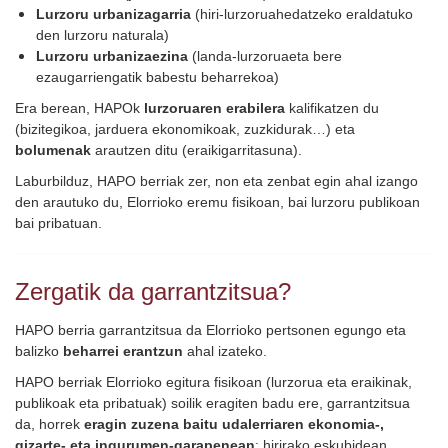
Lurzoru urbanizagarria
(hiri-lurzoruahedatzeko eraldatuko
den lurzoru naturala)
Lurzoru urbanizaezina
(landa-lurzoruaeta bere
ezaugarriengatik babestu beharrekoa)
Era berean, HAPOk
lurzoruaren erabilera
kalifikatzen du
(bizitegikoa, jarduera ekonomikoak, zuzkidurak…) eta
bolumenak
arautzen ditu (eraikigarritasuna).
Laburbilduz, HAPO berriak zer, non eta zenbat egin ahal izango
den arautuko du, Elorrioko eremu fisikoan, bai lurzoru publikoan
bai pribatuan.
Zergatik da garrantzitsua?
HAPO berria garrantzitsua da Elorrioko pertsonen egungo eta
balizko
beharrei erantzun
ahal izateko.
HAPO berriak Elorrioko egitura fisikoan (lurzorua eta eraikinak,
publikoak eta pribatuak) soilik eragiten badu ere, garrantzitsua
da, horrek
eragin zuzena baitu udalerriaren ekonomia-,
gizarte- eta ingurumen-garapenean
; hirirako eskubidean,