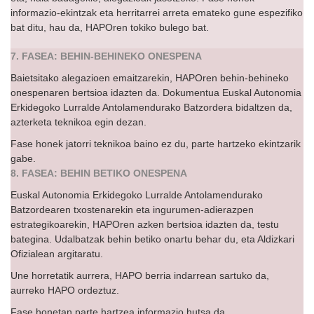
informazio-ekintzak eta herritarrei arreta emateko gune espezifiko
bat ditu, hau da, HAPOren tokiko bulego bat.
7. FASEA: BEHIN-BEHINEKO ONESPENA
Baietsitako alegazioen emaitzarekin, HAPOren behin-behineko
onespenaren bertsioa idazten da. Dokumentua Euskal Autonomia
Erkidegoko Lurralde Antolamendurako Batzordera bidaltzen da,
azterketa teknikoa egin dezan.
Fase honek jatorri teknikoa baino ez du, parte hartzeko ekintzarik
gabe.
8. FASEA: BEHIN BETIKO ONESPENA
Euskal Autonomia Erkidegoko Lurralde Antolamendurako
Batzordearen txostenarekin eta ingurumen-adierazpen
estrategikoarekin, HAPOren azken bertsioa idazten da, testu
bategina. Udalbatzak behin betiko onartu behar du, eta Aldizkari
Ofizialean argitaratu.
Une horretatik aurrera, HAPO berria indarrean sartuko da,
aurreko HAPO ordeztuz.
Fase honetan parte hartzea informazio hutsa da.