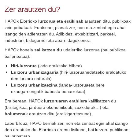
Zer arautzen du?
HAPOk Elorrioko
lurzorua eta eraikinak
arautzen ditu, publikoak
zein pribatuak. Funtsean, planak zer, non eta zenbat egin ahal
izango den adierazten du. Adibidez, etxebizitzari, parkeei,
industriari, bidegorriei eta abarri dagokienez.
HAPOk honela
sailkatzen du
udalerriko lurzorua (bai publikoa
bai pribatua):
Hiri-lurzorua
(jada eraikitako bilbea)
Lurzoru urbanizagarria
(hiri-lurzoruahedatzeko eraldatuko
den lurzoru naturala)
Lurzoru urbanizaezina
(landa-lurzoruaeta bere
ezaugarriengatik babestu beharrekoa)
Era berean, HAPOk
lurzoruaren erabilera
kalifikatzen du
(bizitegikoa, jarduera ekonomikoak, zuzkidurak…) eta
bolumenak
arautzen ditu (eraikigarritasuna).
Laburbilduz, HAPO berriak zer, non eta zenbat egin ahal izango
den arautuko du, Elorrioko eremu fisikoan, bai lurzoru publikoan
bai pribatuan.