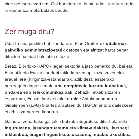
bide gehiago ezartzen. Gai horietarako, beste udal - jarduera edo
-ordenantza mota batzuk daude.
Zer muga ditu?
Udal-tresna juridiko bat izanda ere, Plan Orokorrek
udalerriaz
gaindiko administrazioetatik
datozen eta aintzat hartu behar
dituzten hainbat baldintza dituzte.
Beraz, Elorrioko HAPOk legeri sektoriala jaso beharko du, bai eta
Estatutik eta Eusko Jaurlaritzatik datozen aplikazio zuzeneko
arauak ere (hirigintza-estandarrak, adibidez), esaterako
hurrengoei dagozkienak:
ura, errepideak, lurzoru kutsatuak,
ondarea edo telekomunikazioak.
Zehazki, etxebizitzaren
esparruan, Eusko Jaurlaritzak Lurralde Antolamenduaren
Gidalerroen (LAG) bitartez arautzen du HAPOn antola daitezkeen
etxebizitza berrien kopurua.
Gainera, zeharkako gai jakin batzuk integratuko ditu, hala nola
ingurumena, jasangarritasuna eta klima-aldaketa, ikuspegi
inklusiboa, eragin linguistikoa, osasuna, inpaktu akustikoa