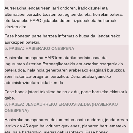
Aurrerakina jendaurrean jarri ondoren, iradokizunei eta
alternatibei buruzko txosten bat egiten da, eta, horrekin batera,
etorkizuneko HAPO gidatuko duten irizpideak eta helburuak
idazten dira.
Fase honetan parte hartzea informazio hutsa da, jendaurreko
aurkezpen batekin.
5. FASEA: HASIERAKO ONESPENA
Hasierako onespena HAPOren atariko bertsio osoa da.
Ingurumen Azterlan Estrategikoarekin eta azterlan osagarriekin
batera doa, hala nola generoaren araberako eraginari buruzkoa
zein hizkuntza-eraginari buruzkoa. Dena udalaz gaindiko
administrazioetara bidaltzen da.
Fase honek jatorri teknikoa baino ez du, parte hartzeko ekintzarik
gabe.
6. FASEA: JENDAURREKO ERAKUSTALDIA (HASIERAKO
ONESPENA)
Hasierako onespenaren dokumentua osatu ondoren, jendaurrean
jarriko da 45 egun baliodunez gutxienez, planaren berri emateko
eta, hala badagokio, alegazioak jasotzeko. Fase honek