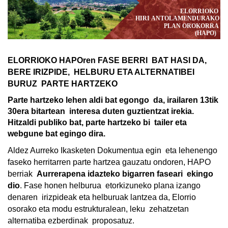
ELORRIOKO HAPOren FASE BERRI  BAT HASI DA, 
BERE IRIZPIDE,  HELBURU ETA ALTERNATIBEI 
BURUZ  PARTE HARTZEKO 
Parte hartzeko lehen aldi bat egongo  da, irailaren 13tik 
30era bitartean  interesa duten guztientzat irekia. 
Hitzaldi publiko bat, parte hartzeko bi  tailer eta 
webgune bat egingo dira. 
Aldez Aurreko Ikasketen Dokumentua egin  eta lehenengo 
faseko herritarren parte hartzea gauzatu ondoren, HAPO 
berriak  
Aurrerapena idazteko bigarren faseari  ekingo 
dio
. Fase honen helburua  etorkizuneko plana izango 
denaren  irizpideak eta helburuak lantzea da, Elorrio  
osorako eta modu estrukturalean, leku  zehatzetan 
alternatiba ezberdinak  proposatuz. 