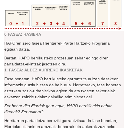
0 FASEA: HASIERA
HAPOren zero fasea Herritarrek Parte Hartzeko Programa
egitean datza.
Bertan, HAPO berrikusteko prozesuan zehar egingo diren
partaidetza-ekintzak jasotzen dira.
1. FASEA: ALDEZ AURREKO IKASKETAK
Fase honetan, HAPO berrikusteko garrantzitsua izan daitekeen
informazio guztia biltzea da helburua. Horretarako, fase honetan
azterketa sozio-urbanistikoa egiten da eta txosten sektorialak
eskatzen zaizkie udalaz gaindiko administrazioei.
Zer behar ditu Elorriok gaur egun, HAPO berritik ekin behar
direnak? Zer aukera?
Herritarren partaidetza bereziki garrantzitsua da fase honetan,
Elorrioko biztanleen arazoak, beharrak eta aukerak zuzeneko-