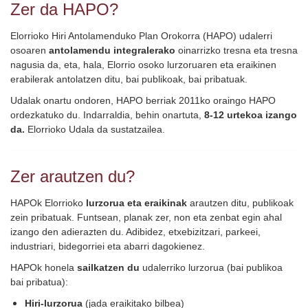
Zer da HAPO?
Elorrioko Hiri Antolamenduko Plan Orokorra (HAPO) udalerri
osoaren
antolamendu integralerako
oinarrizko tresna eta tresna
nagusia da, eta, hala, Elorrio osoko lurzoruaren eta eraikinen
erabilerak antolatzen ditu, bai publikoak, bai pribatuak.
Udalak onartu ondoren, HAPO berriak 2011ko oraingo HAPO
ordezkatuko du. Indarraldia, behin onartuta,
8-12 urtekoa izango
da.
Elorrioko Udala da sustatzailea.
Zer arautzen du?
HAPOk Elorrioko
lurzorua eta eraikinak
arautzen ditu, publikoak
zein pribatuak. Funtsean, planak zer, non eta zenbat egin ahal
izango den adierazten du. Adibidez, etxebizitzari, parkeei,
industriari, bidegorriei eta abarri dagokienez.
HAPOk honela
sailkatzen du
udalerriko lurzorua (bai publikoa
bai pribatua):
Hiri-lurzorua
(jada eraikitako bilbea)