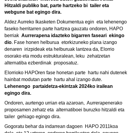
Hitzaldi publiko bat, parte hartzeko bi  tailer eta 
webgune bat egingo dira. 
Aldez Aurreko Ikasketen Dokumentua egin  eta lehenengo 
faseko herritarren parte hartzea gauzatu ondoren, HAPO 
berriak  
Aurrerapena idazteko bigarren faseari  ekingo 
dio
. Fase honen helburua  etorkizuneko plana izango 
denaren  irizpideak eta helburuak lantzea da, Elorrio  
osorako eta modu estrukturalean, leku  zehatzetan 
alternatiba ezberdinak  proposatuz. 
Elorrioko HAPOren fase honetan parte  hartu nahi dutenek 
hainbat modutan parte  hartu ahal izango dute. 
Lehenengo  partaidetza-ekintzak 2024ko irailean  
egingo dira. 
Ondoren, aurtengo urrian eta azaroan,  Aurrerapenerako 
proposamen zehatz eta  alternatiboei buruzko hitzaldi eta 
tailer  gehiago egingo dira. 
Gogoratu behar da indarrean dagoen  HAPO 2011koa 