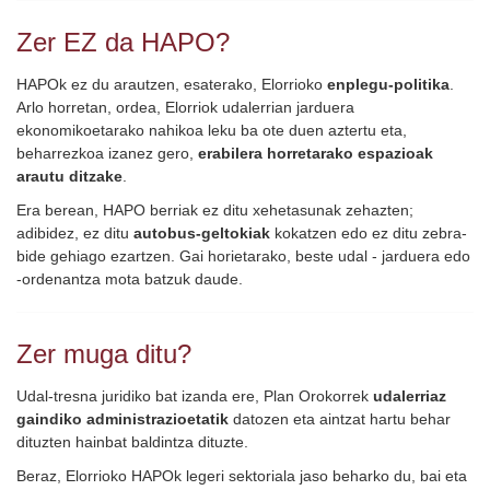
Zer EZ da HAPO?
HAPOk ez du arautzen, esaterako, Elorrioko
enplegu-politika
.
Arlo horretan, ordea, Elorriok udalerrian jarduera
ekonomikoetarako nahikoa leku ba ote duen aztertu eta,
beharrezkoa izanez gero,
erabilera horretarako espazioak
arautu ditzake
.
Era berean, HAPO berriak ez ditu xehetasunak zehazten;
adibidez, ez ditu
autobus-geltokiak
kokatzen edo ez ditu zebra-
bide gehiago ezartzen. Gai horietarako, beste udal - jarduera edo
-ordenantza mota batzuk daude.
Zer muga ditu?
Udal-tresna juridiko bat izanda ere, Plan Orokorrek
udalerriaz
gaindiko administrazioetatik
datozen eta aintzat hartu behar
dituzten hainbat baldintza dituzte.
Beraz, Elorrioko HAPOk legeri sektoriala jaso beharko du, bai eta