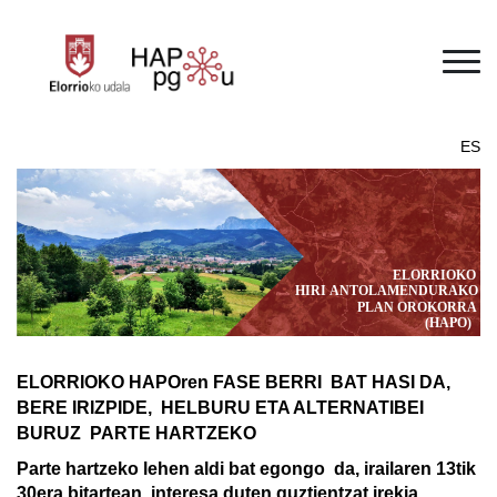
Skip to main content
ES
ELORRIOKO HAPOren FASE BERRI  BAT HASI DA, 
BERE IRIZPIDE,  HELBURU ETA ALTERNATIBEI 
BURUZ  PARTE HARTZEKO 
Parte hartzeko lehen aldi bat egongo  da, irailaren 13tik 
30era bitartean  interesa duten guztientzat irekia. 