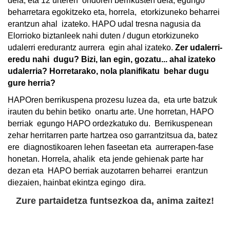
dela, eta 12 urteren  ondoren berrikusten dela, egungo  
beharretara egokitzeko eta, horrela,  etorkizuneko beharrei 
erantzun ahal  izateko. HAPO udal tresna nagusia da  
Elorrioko biztanleek nahi duten / dugun etorkizuneko 
udalerri eredurantz aurrera  egin ahal izateko. 
Zer udalerri-
eredu nahi  dugu? Bizi, lan egin, gozatu... ahal izateko  
udalerria? Horretarako, nola planifikatu  behar dugu 
gure herria? 
HAPOren berrikuspena prozesu luzea da,  eta urte batzuk 
irauten du behin betiko  onartu arte. Une horretan, HAPO 
berriak  egungo HAPO ordezkatuko du.  Berrikuspenean 
zehar herritarren parte 
hartzea oso garrantzitsua da, batez 
ere  diagnostikoaren lehen faseetan eta  aurrerapen-fase 
honetan. Horrela, ahalik  eta jende gehienak parte har 
dezan eta  HAPO berriak auzotarren beharrei  erantzun 
diezaien, hainbat ekintza egingo  dira.  
Zure partaidetza funtsezkoa da, anima zaitez!