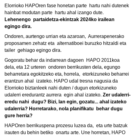
Elorrioko HAPOren fase honetan parte  hartu nahi dutenek 
hainbat modutan parte  hartu ahal izango dute. 
Lehenengo  partaidetza-ekintzak 2024ko irailean  
egingo dira. 
Ondoren, aurtengo urrian eta azaroan,  Aurrerapenerako 
proposamen zehatz eta  alternatiboei buruzko hitzaldi eta 
tailer  gehiago egingo dira. 
Gogoratu behar da indarrean dagoen  HAPO 2011koa 
dela, eta 12 urteren  ondoren berrikusten dela, egungo  
beharretara egokitzeko eta, horrela,  etorkizuneko beharrei 
erantzun ahal  izateko. HAPO udal tresna nagusia da  
Elorrioko biztanleek nahi duten / dugun etorkizuneko 
udalerri eredurantz aurrera  egin ahal izateko. 
Zer udalerri-
eredu nahi  dugu? Bizi, lan egin, gozatu... ahal izateko  
udalerria? Horretarako, nola planifikatu  behar dugu 
gure herria? 
HAPOren berrikuspena prozesu luzea da,  eta urte batzuk 
irauten du behin betiko  onartu arte. Une horretan, HAPO 