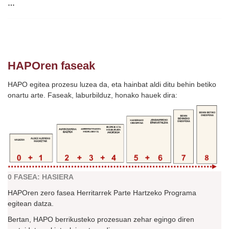
…
HAPOren faseak
HAPO egitea prozesu luzea da, eta hainbat aldi ditu behin betiko
onartu arte. Faseak, laburbilduz, honako hauek dira:
0 FASEA: HASIERA
HAPOren zero fasea Herritarrek Parte Hartzeko Programa
egitean datza.
Bertan, HAPO berrikusteko prozesuan zehar egingo diren