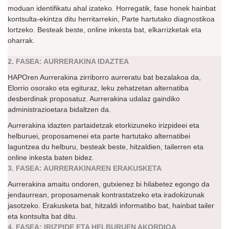
moduan identifikatu ahal izateko. Horregatik, fase honek hainbat
kontsulta-ekintza ditu herritarrekin, Parte hartutako diagnostikoa
lortzeko. Besteak beste, online inkesta bat, elkarrizketak eta
oharrak.
2. FASEA: AURRERAKINA IDAZTEA
HAPOren Aurrerakina zirriborro aurreratu bat bezalakoa da,
Elorrio osorako eta egituraz, leku zehatzetan alternatiba
desberdinak proposatuz. Aurrerakina udalaz gaindiko
administrazioetara bidaltzen da.
Aurrerakina idazten partaidetzak etorkizuneko irizpideei eta
helburuei, proposamenei eta parte hartutako alternatibei
laguntzea du helburu, besteak beste, hitzaldien, tailerren eta
online inkesta baten bidez.
3. FASEA: AURRERAKINAREN ERAKUSKETA
Aurrerakina amaitu ondoren, gutxienez bi hilabetez egongo da
jendaurrean, proposamenak kontrastatzeko eta iradokizunak
jasotzeko. Erakusketa bat, hitzaldi informatibo bat, hainbat tailer
eta kontsulta bat ditu.
4. FASEA: IRIZPIDE ETA HELBURUEN AKORDIOA