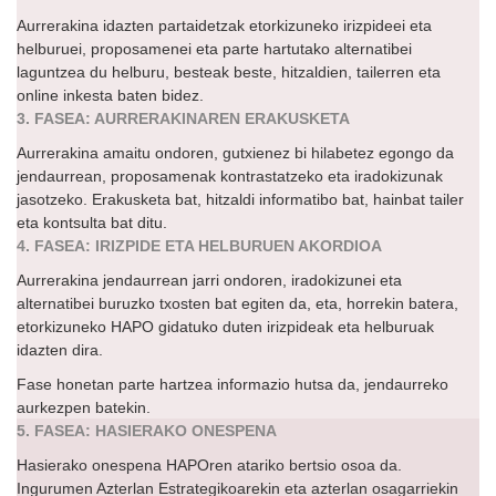
Aurrerakina idazten partaidetzak etorkizuneko irizpideei eta
helburuei, proposamenei eta parte hartutako alternatibei
laguntzea du helburu, besteak beste, hitzaldien, tailerren eta
online inkesta baten bidez.
3. FASEA: AURRERAKINAREN ERAKUSKETA
Aurrerakina amaitu ondoren, gutxienez bi hilabetez egongo da
jendaurrean, proposamenak kontrastatzeko eta iradokizunak
jasotzeko. Erakusketa bat, hitzaldi informatibo bat, hainbat tailer
eta kontsulta bat ditu.
4. FASEA: IRIZPIDE ETA HELBURUEN AKORDIOA
Aurrerakina jendaurrean jarri ondoren, iradokizunei eta
alternatibei buruzko txosten bat egiten da, eta, horrekin batera,
etorkizuneko HAPO gidatuko duten irizpideak eta helburuak
idazten dira.
Fase honetan parte hartzea informazio hutsa da, jendaurreko
aurkezpen batekin.
5. FASEA: HASIERAKO ONESPENA
Hasierako onespena HAPOren atariko bertsio osoa da.
Ingurumen Azterlan Estrategikoarekin eta azterlan osagarriekin