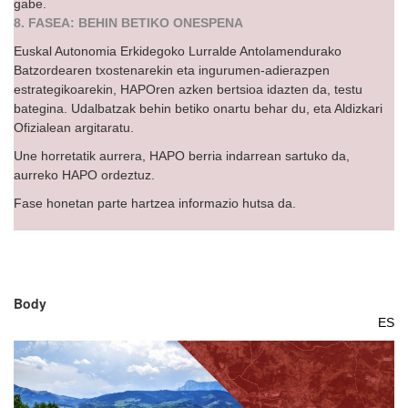
gabe.
8. FASEA: BEHIN BETIKO ONESPENA
Euskal Autonomia Erkidegoko Lurralde Antolamendurako
Batzordearen txostenarekin eta ingurumen-adierazpen
estrategikoarekin, HAPOren azken bertsioa idazten da, testu
bategina. Udalbatzak behin betiko onartu behar du, eta Aldizkari
Ofizialean argitaratu.
Une horretatik aurrera, HAPO berria indarrean sartuko da,
aurreko HAPO ordeztuz.
Fase honetan parte hartzea informazio hutsa da.
Body
ES